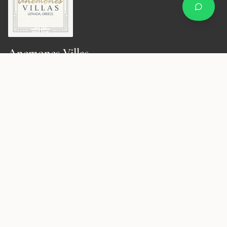
Anemones Villas
Διακριτικά εξαιρετικές διαμονές στη Λευκάδα, από
ανθρώπους που ζουν εδώ.
(
4.9 από 5
)
·
Βασισμένο σε 127 κριτικές
TripAdvisor
Γρήγορους σύνδεσμους
Οι Βίλες μας
Σχετικά με εμάς
Επικοινωνία