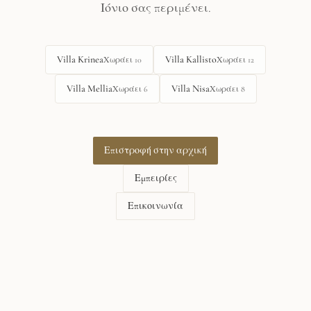
Ιόνιο σας περιμένει.
Villa Krinea
Villa Kallisto
Χωράει
10
Χωράει
12
Villa Mellia
Villa Nisa
Χωράει
6
Χωράει
8
Επιστροφή στην αρχική
Εμπειρίες
Επικοινωνία